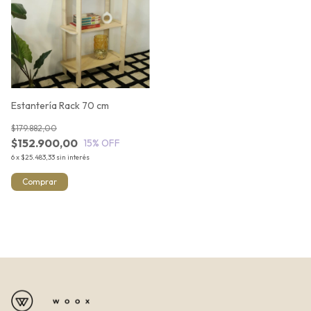
Estantería Rack 70 cm
$179.882,00
$152.900,00
15
% OFF
6
x
$25.483,33
sin interés
Comprar