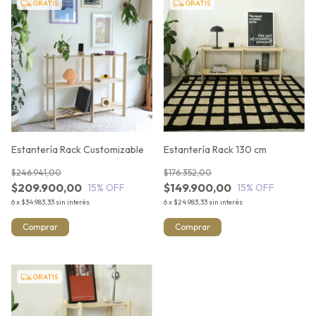
GRATIS
GRATIS
Estantería Rack Customizable
Estantería Rack 130 cm
$246.941,00
$176.352,00
$209.900,00
$149.900,00
15
% OFF
15
% OFF
6
x
$34.983,33
sin interés
6
x
$24.983,33
sin interés
Comprar
Comprar
GRATIS