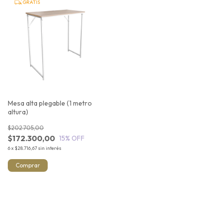
GRATIS
Mesa alta plegable (1 metro
altura)
$202.705,00
$172.300,00
15
% OFF
6
x
$28.716,67
sin interés
Comprar